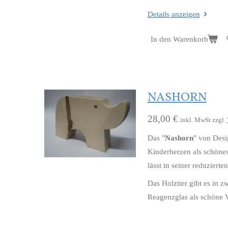
Details anzeigen
In den Warenkorb
NASHORN
28,00 €
inkl. MwSt zzgl.
Das "
Nashorn
" von Desi
Kinderherzen als schönes
lässt in seiner reduziert
Das Holztier gibt es in 
Reagenzglas als schöne Va