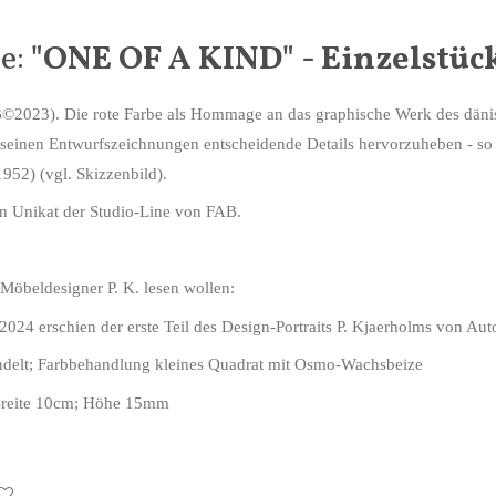
ie:
"ONE OF A KIND" - Einzelstüc
©2023). Die rote Farbe als Hommage an das graphische Werk des dänis
 seinen Entwurfszeichnungen entscheidende Details hervorzuheben - so
52) (vgl. Skizzenbild).
in Unikat der Studio-Line von FAB.
Möbeldesigner P. K. lesen wollen:
2024 erschien der erste Teil des Design-Portraits P. Kjaerholms von Aut
delt; Farbbehandlung kleines Quadrat mit Osmo-Wachsbeize
eite 10cm; Höhe 15mm