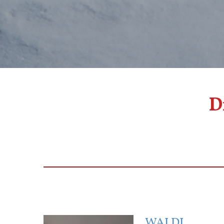
D
WALDI