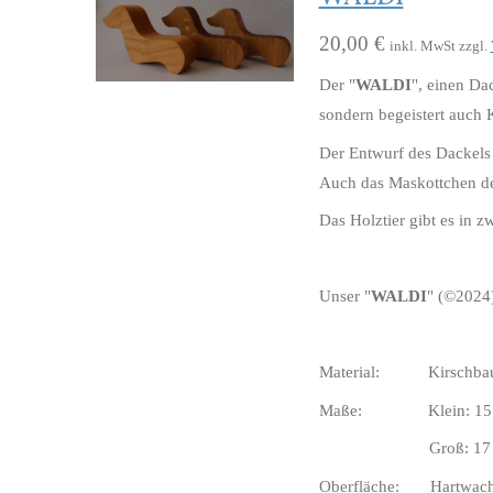
20,00 €
inkl. MwSt zzgl.
Der "
WALDI
", einen Da
sondern begeistert auch K
Der Entwurf des Dackels
Auch das Maskottchen d
Das Holztier gibt es in 
Unser "
WALDI
" (©️2024
Material: Kirschbaum
Maße: Klein: 15 cm B
Groß: 17 cm Breit
Oberfläche: Hartwachs