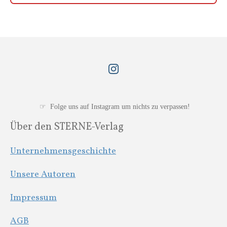
I
n
s
t
☞ Folge uns auf Instagram um nichts zu verpassen!
a
Über den STERNE-Verlag
g
r
Unternehmensgeschichte
a
m
Unsere Autoren
Impressum
AGB