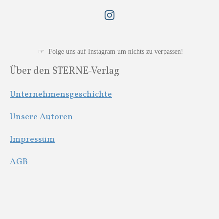
I
n
s
t
☞ Folge uns auf Instagram um nichts zu verpassen!
a
Über den STERNE-Verlag
g
r
Unternehmensgeschichte
a
m
Unsere Autoren
Impressum
AGB