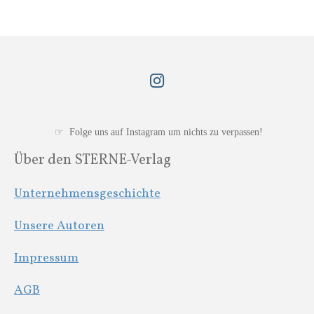
I
n
s
t
☞ Folge uns auf Instagram um nichts zu verpassen!
a
Über den STERNE-Verlag
g
r
Unternehmensgeschichte
a
m
Unsere Autoren
Impressum
AGB