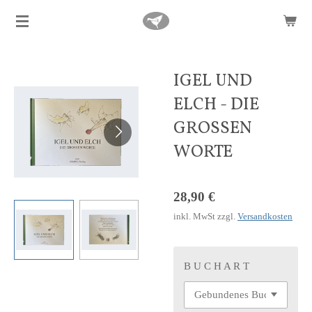
Zum
Hauptinhalt
springen
IGEL UND
ELCH - DIE
GROSSEN
WORTE
28,90 €
inkl. MwSt zzgl.
Versandkosten
B U C H A R T