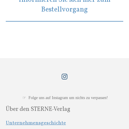
Bestellvorgang
I
n
s
t
☞ Folge uns auf Instagram um nichts zu verpassen!
a
Über den STERNE-Verlag
g
r
Unternehmensgeschichte
a