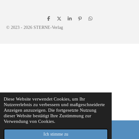
T
T
T
P
T
e
e
e
i
e
© 2023 - 2026 STERNE-Verlag
i
i
i
n
i
l
l
l
i
l
e
e
e
t
e
n
n
n
n
Diese Website verwendet Cookies, um Ihr
Nutzererlebnis zu verbessern und maßgeschneiderte
Anzeigen anzuzeigen. Die fortgesetzte Nutzung
dieser Website bestätigt Ihre Zustimmung zur
Verwendung von Cookies.
Ich stimme zu
Instagram