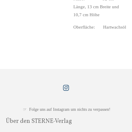
Länge, 13 cm Breite und
10,7 cm Höhe
Oberfläche: Hartwachsöl
I
n
s
t
☞ Folge uns auf Instagram um nichts zu verpassen!
a
Über den STERNE-Verlag
g
r