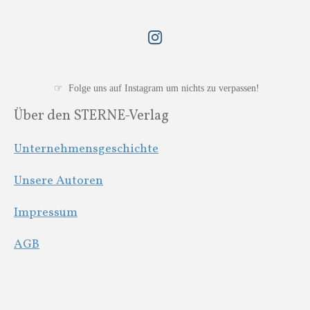
I
n
s
t
☞ Folge uns auf Instagram um nichts zu verpassen!
a
Über den STERNE-Verlag
g
r
Unternehmensgeschichte
a
m
Unsere Autoren
Impressum
AGB