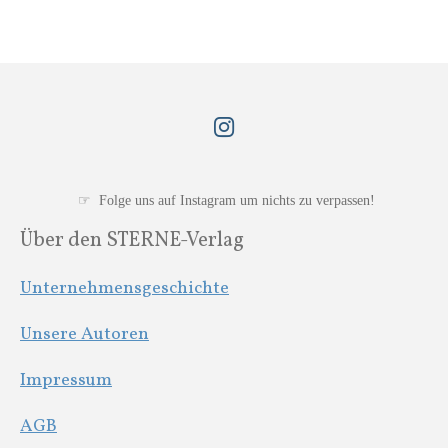
I
n
s
t
☞ Folge uns auf Instagram um nichts zu verpassen!
a
Über den STERNE-Verlag
g
r
Unternehmensgeschichte
a
m
Unsere Autoren
Impressum
AGB