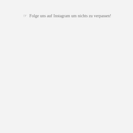
t
a
☞ Folge uns auf Instagram um nichts zu verpassen!
g
r
a
m